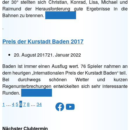
der 30° stellten sich Christian, Konrad, Lisa, Michael und
Raimund der Herausforderung gute Ergebnisse in die
„Preis
Bahnen zu brennen.
weiterlesen
→
von
Favoriten
2017“
Preis der Kurstadt Baden 2017
20. August 2017
21. Januar 2022
Baden ist immer einen Ausflug wert. 76 Spieler nahmen an
dem heurigen „Internationalen Preis der Kurstadt Baden“ teil.
Bei durchwegs schönen Wetter und kurzen
Regenunterbrechungen entwickelten sich sehr interessante
„Preis
Runden.
weiterlesen
→
der
Facebook
YouTube
Seitennummerierung
1
…
4
5
6
7
8
…
34
Kurstadt
Baden
der
2017“
Beiträge
Nächster Clubtermin