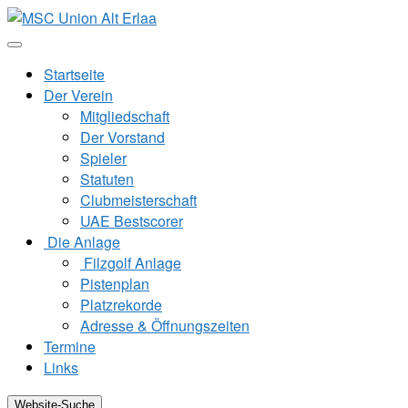
Zum
Inhalt
springen
Startseite
Der Verein
Mitgliedschaft
Der Vorstand
Spieler
Statuten
Clubmeisterschaft
UAE Bestscorer
Die Anlage
Filzgolf Anlage
Pistenplan
Platzrekorde
Adresse & Öffnungszeiten
Termine
Links
Website-Suche