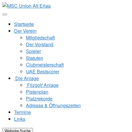
Zum
Inhalt
springen
Startseite
Der Verein
Mitgliedschaft
Der Vorstand
Spieler
Statuten
Clubmeisterschaft
UAE Bestscorer
Die Anlage
Filzgolf Anlage
Pistenplan
Platzrekorde
Adresse & Öffnungszeiten
Termine
Links
Website-Suche