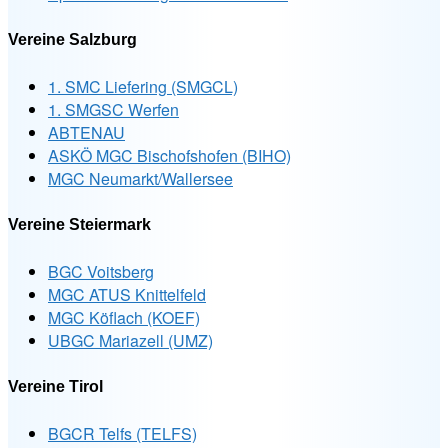
Vereine Salzburg
1. SMC Liefering (SMGCL)
1. SMGSC Werfen
ABTENAU
ASKÖ MGC Bischofshofen (BIHO)
MGC Neumarkt/Wallersee
Vereine Steiermark
BGC Voitsberg
MGC ATUS Knittelfeld
MGC Köflach (KOEF)
UBGC Mariazell (UMZ)
Vereine Tirol
BGCR Telfs (TELFS)