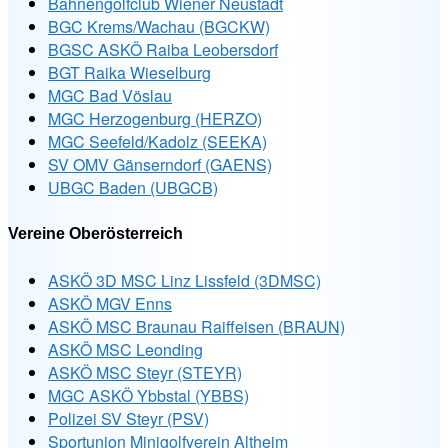
Bahnengolfclub Wiener Neustadt
BGC Krems/Wachau (BGCKW)
BGSC ASKÖ Raiba Leobersdorf
BGT Raika Wieselburg
MGC Bad Vöslau
MGC Herzogenburg (HERZO)
MGC Seefeld/Kadolz (SEEKA)
SV OMV Gänserndorf (GAENS)
UBGC Baden (UBGCB)
Vereine Oberösterreich
ASKÖ 3D MSC Linz Lissfeld (3DMSC)
ASKÖ MGV Enns
ASKÖ MSC Braunau Raiffeisen (BRAUN)
ASKÖ MSC Leonding
ASKÖ MSC Steyr (STEYR)
MGC ASKÖ Ybbstal (YBBS)
Polizei SV Steyr (PSV)
Sportunion Minigolfverein Altheim