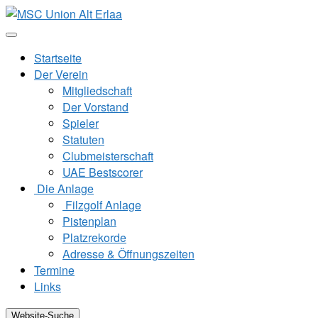
Zum
Inhalt
springen
Startseite
Der Verein
Mitgliedschaft
Der Vorstand
Spieler
Statuten
Clubmeisterschaft
UAE Bestscorer
Die Anlage
Filzgolf Anlage
Pistenplan
Platzrekorde
Adresse & Öffnungszeiten
Termine
Links
Website-Suche