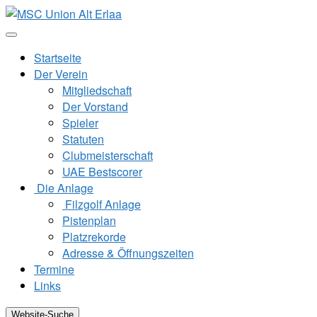
Zum
Inhalt
springen
Startseite
Der Verein
Mitgliedschaft
Der Vorstand
Spieler
Statuten
Clubmeisterschaft
UAE Bestscorer
Die Anlage
Filzgolf Anlage
Pistenplan
Platzrekorde
Adresse & Öffnungszeiten
Termine
Links
Website-Suche