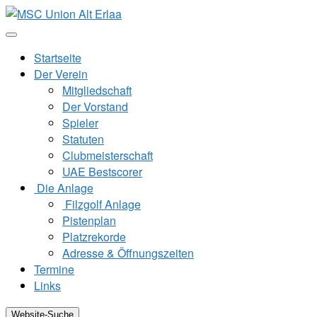
Zum
Inhalt
springen
Startseite
Der Verein
Mitgliedschaft
Der Vorstand
Spieler
Statuten
Clubmeisterschaft
UAE Bestscorer
Die Anlage
Filzgolf Anlage
Pistenplan
Platzrekorde
Adresse & Öffnungszeiten
Termine
Links
Website-Suche