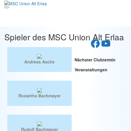
Zum
Inhalt
springen
Spieler des MSC Union Alt Erlaa
Spieler des MSC Union Alt Erlaa
Faceboo
YouTu
Nächster Clubtermin
Andreas Asche
Veranstaltungen
Roswitha Bachmayer
Rudolf Bachmayer