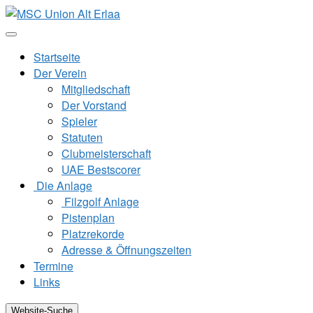
Zum
Inhalt
springen
Startseite
Der Verein
Mitgliedschaft
Der Vorstand
Spieler
Statuten
Clubmeisterschaft
UAE Bestscorer
Die Anlage
Filzgolf Anlage
Pistenplan
Platzrekorde
Adresse & Öffnungszeiten
Termine
Links
Website-Suche