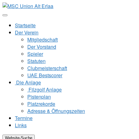
Zum
Inhalt
springen
Startseite
Der Verein
Mitgliedschaft
Der Vorstand
Spieler
Statuten
Clubmeisterschaft
UAE Bestscorer
Die Anlage
Filzgolf Anlage
Pistenplan
Platzrekorde
Adresse & Öffnungszeiten
Termine
Links
Website-Suche