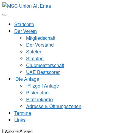
Zum
Inhalt
springen
Startseite
Der Verein
Mitgliedschaft
Der Vorstand
Spieler
Statuten
Clubmeisterschaft
UAE Bestscorer
Die Anlage
Filzgolf Anlage
Pistenplan
Platzrekorde
Adresse & Öffnungszeiten
Termine
Links
Website-Suche