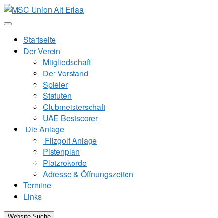
Zum
Inhalt
springen
Startseite
Der Verein
Mitgliedschaft
Der Vorstand
Spieler
Statuten
Clubmeisterschaft
UAE Bestscorer
Die Anlage
Filzgolf Anlage
Pistenplan
Platzrekorde
Adresse & Öffnungszeiten
Termine
Links
Website-Suche