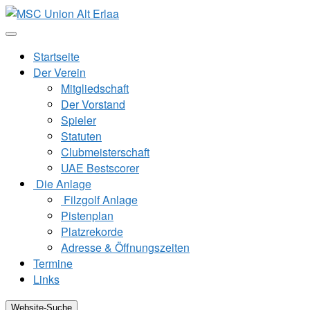
Zum
Inhalt
springen
Startseite
Der Verein
Mitgliedschaft
Der Vorstand
Spieler
Statuten
Clubmeisterschaft
UAE Bestscorer
Die Anlage
Filzgolf Anlage
Pistenplan
Platzrekorde
Adresse & Öffnungszeiten
Termine
Links
Website-Suche