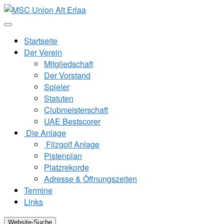
Zum
Inhalt
springen
Startseite
Der Verein
Mitgliedschaft
Der Vorstand
Spieler
Statuten
Clubmeisterschaft
UAE Bestscorer
Die Anlage
Filzgolf Anlage
Pistenplan
Platzrekorde
Adresse & Öffnungszeiten
Termine
Links
Website-Suche