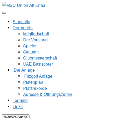
Zum
Inhalt
springen
Startseite
Der Verein
Mitgliedschaft
Der Vorstand
Spieler
Statuten
Clubmeisterschaft
UAE Bestscorer
Die Anlage
Filzgolf Anlage
Pistenplan
Platzrekorde
Adresse & Öffnungszeiten
Termine
Links
Website-Suche