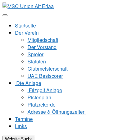
Zum
Inhalt
springen
Startseite
Der Verein
Mitgliedschaft
Der Vorstand
Spieler
Statuten
Clubmeisterschaft
UAE Bestscorer
Die Anlage
Filzgolf Anlage
Pistenplan
Platzrekorde
Adresse & Öffnungszeiten
Termine
Links
Website-Suche