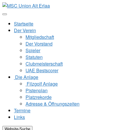
Zum
Inhalt
springen
Startseite
Der Verein
Mitgliedschaft
Der Vorstand
Spieler
Statuten
Clubmeisterschaft
UAE Bestscorer
Die Anlage
Filzgolf Anlage
Pistenplan
Platzrekorde
Adresse & Öffnungszeiten
Termine
Links
Website-Suche