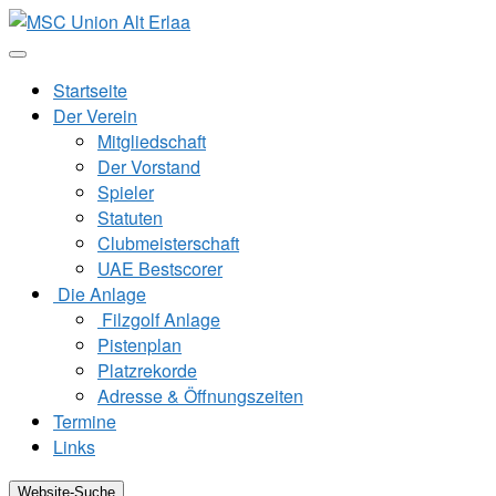
Zum
Inhalt
springen
Startseite
Der Verein
Mitgliedschaft
Der Vorstand
Spieler
Statuten
Clubmeisterschaft
UAE Bestscorer
Die Anlage
Filzgolf Anlage
Pistenplan
Platzrekorde
Adresse & Öffnungszeiten
Termine
Links
Website-Suche