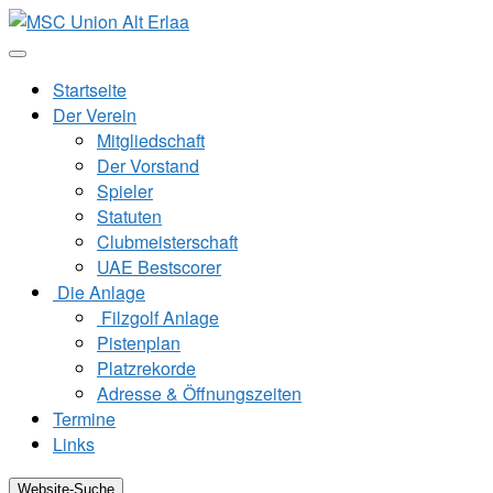
Zum
Inhalt
springen
Startseite
Der Verein
Mitgliedschaft
Der Vorstand
Spieler
Statuten
Clubmeisterschaft
UAE Bestscorer
Die Anlage
Filzgolf Anlage
Pistenplan
Platzrekorde
Adresse & Öffnungszeiten
Termine
Links
Website-Suche