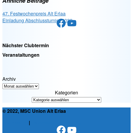
Ähnliche Beiträge
47. Festwochenpreis Alt Erlaa
Facebook
YouTube
Einladung Abschlussturnier 2022
Nächster Clubtermin
Veranstaltungen
Archiv
Kategorien
© 2022, MSC Union Alt Erlaa
Impressum
|
Datenschutzerklärung
Facebook
YouTube