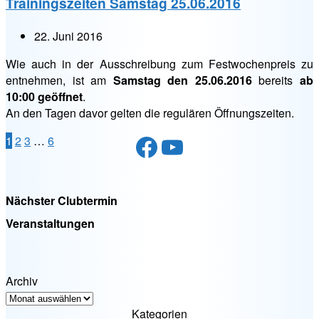
Trainingszeiten Samstag 25.06.2016
22. Juni 2016
Wie auch in der Ausschreibung zum Festwochenpreis zu
entnehmen, ist am
Samstag den 25.06.2016
bereits
ab
10:00 geöffnet
.
An den Tagen davor gelten die regulären Öffnungszeiten.
Facebook
YouTube
Seitennummerierung
1
2
3
…
6
der
Beiträge
Nächster Clubtermin
Veranstaltungen
Archiv
Kategorien