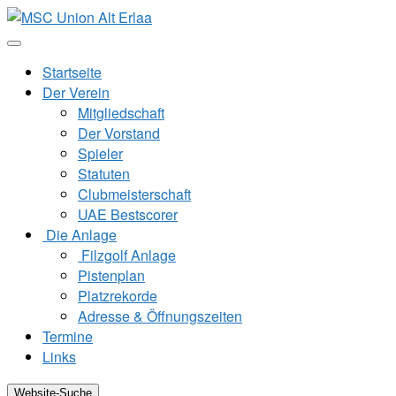
Zum
Inhalt
springen
Startseite
Der Verein
Mitgliedschaft
Der Vorstand
Spieler
Statuten
Clubmeisterschaft
UAE Bestscorer
Die Anlage
Filzgolf Anlage
Pistenplan
Platzrekorde
Adresse & Öffnungszeiten
Termine
Links
Website-Suche