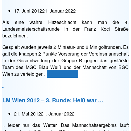
Schönes
17. Juni 2012
21. Januar 2022
Wetter
…“
Als eine wahre Hitzeschlacht kann man die 4.
Landesmeisterschaftsrunde in der Franz Koci Straße
bezeichnen.
Gespielt wurden jeweils 2 Miniatur- und 2 Minigolfrunden. Es
galt die knappen 2 Punkte Vorsprung der Vereinsmannschaft
in der Gesamtwertung der Gruppe B gegen das gestärkte
Team des MGC Blau Weiß und der Mannschaft von BGC
„LM
Wien zu verteidigen.
weiterlesen
→
Wien
2012
–
LM Wien 2012 – 3. Runde: Heiß war …
4.
Runde:
21. Mai 2012
21. Januar 2022
And
the
.. leider nur das Wetter. Das Mannschaftsergebnis läuft
winner