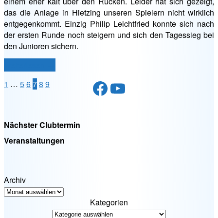
einem eher kalt über den Rücken. Leider hat sich gezeigt,
is…“
das die Anlage in Hietzing unseren Spielern nicht wirklich
entgegenkommt. Einzig Philip Leichtfried konnte sich nach
der ersten Runde noch steigern und sich den Tagessieg bei
den Junioren sichern.
„LM
weiterlesen
→
Wien
Facebook
YouTube
Seitennummerierung
1
…
5
6
7
8
9
2012
–
der
3.
Beiträge
Runde:
Nächster Clubtermin
Heiß
Veranstaltungen
war
…“
Archiv
Kategorien