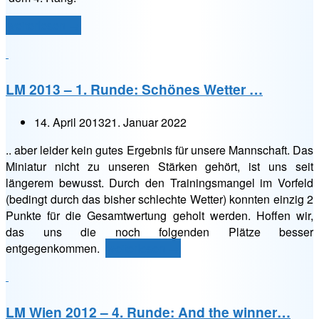
„LM
weiterlesen
→
2013
–
2.
LM 2013 – 1. Runde: Schönes Wetter …
Runde:
Wasserpark“
14. April 2013
21. Januar 2022
.. aber leider kein gutes Ergebnis für unsere Mannschaft. Das
Miniatur nicht zu unseren Stärken gehört, ist uns seit
längerem bewusst. Durch den Trainingsmangel im Vorfeld
(bedingt durch das bisher schlechte Wetter) konnten einzig 2
Punkte für die Gesamtwertung geholt werden. Hoffen wir,
das uns die noch folgenden Plätze besser
„LM
entgegenkommen.
weiterlesen
→
2013
–
1.
LM Wien 2012 – 4. Runde: And the winner…
Runde: