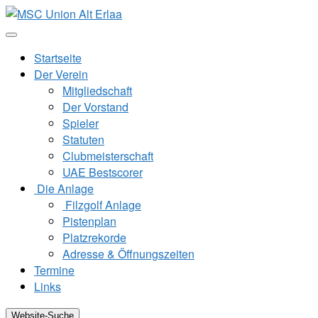
Zum
Inhalt
springen
Startseite
Der Verein
Mitgliedschaft
Der Vorstand
Spieler
Statuten
Clubmeisterschaft
UAE Bestscorer
Die Anlage
Filzgolf Anlage
Pistenplan
Platzrekorde
Adresse & Öffnungszeiten
Termine
Links
Website-Suche