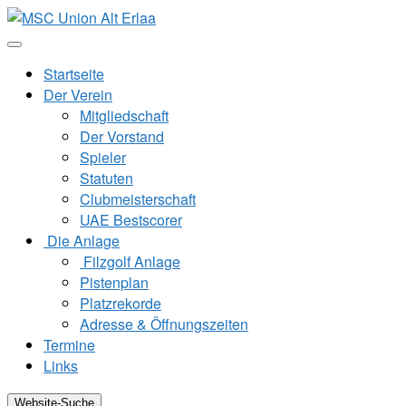
Zum
Inhalt
springen
Startseite
Der Verein
Mitgliedschaft
Der Vorstand
Spieler
Statuten
Clubmeisterschaft
UAE Bestscorer
Die Anlage
Filzgolf Anlage
Pistenplan
Platzrekorde
Adresse & Öffnungszeiten
Termine
Links
Website-Suche