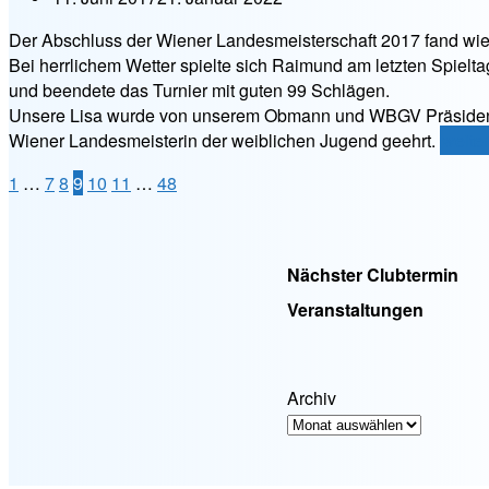
Der Abschluss der Wiener Landesmeisterschaft 2017 fand wie i
Bei herrlichem Wetter spielte sich Raimund am letzten Spielt
und beendete das Turnier mit guten 99 Schlägen.
Unsere Lisa wurde von unserem Obmann und WBGV Präsident
„Wien
Wiener Landesmeisterin der weiblichen Jugend geehrt.
weite
LM
Seitennummerierung
1
…
7
8
9
10
11
…
48
2017
–
der
4.
Beiträge
Runde
Nächster Clubtermin
Franz
Veranstaltungen
Koci
Straß
Archiv