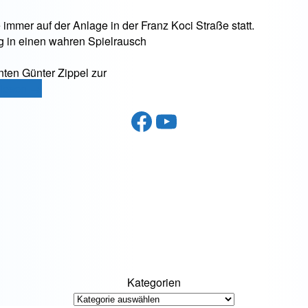
mmer auf der Anlage in der Franz Koci Straße statt.
ag in einen wahren Spielrausch
en Günter Zippel zur
er
rlesen
→
Facebook
YouTube
:
e“
Kategorien