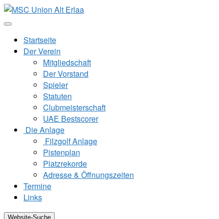
Zum
Inhalt
springen
Startseite
Der Verein
Mitgliedschaft
Der Vorstand
Spieler
Statuten
Clubmeisterschaft
UAE Bestscorer
Die Anlage
Filzgolf Anlage
Pistenplan
Platzrekorde
Adresse & Öffnungszeiten
Termine
Links
Website-Suche