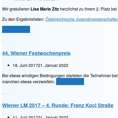
Wir gratulieren
Lisa Marie Zitz
herzlichst zu ihrem 2. Platz be
Zu den Ergebnislisten:
Österreichische Jugendmeisterschafte
„Österreichische
weiterlesen
→
Jugendmeisterschaft
2017“
44. Wiener Festwochenpreis
18. Juni 2017
21. Januar 2022
Bei etwas windigen Bedingungen starteten die Teilnehmer bei
„44.
manchen etwas verzweifeln.
weiterlesen
→
Wiener
Festwochenpreis“
Wiener LM 2017 – 4. Runde: Franz Koci Straße
11. Juni 2017
21. Januar 2022