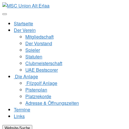
Zum
Inhalt
springen
Startseite
Der Verein
Mitgliedschaft
Der Vorstand
Spieler
Statuten
Clubmeisterschaft
UAE Bestscorer
Die Anlage
Filzgolf Anlage
Pistenplan
Platzrekorde
Adresse & Öffnungszeiten
Termine
Links
Website-Suche