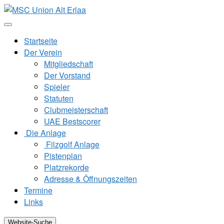
Zum
Inhalt
springen
Startseite
Der Verein
Mitgliedschaft
Der Vorstand
Spieler
Statuten
Clubmeisterschaft
UAE Bestscorer
Die Anlage
Filzgolf Anlage
Pistenplan
Platzrekorde
Adresse & Öffnungszeiten
Termine
Links
Website-Suche