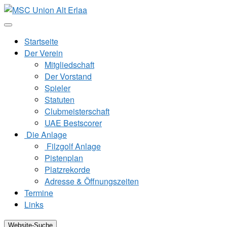
Zum
Inhalt
springen
Startseite
Der Verein
Mitgliedschaft
Der Vorstand
Spieler
Statuten
Clubmeisterschaft
UAE Bestscorer
Die Anlage
Filzgolf Anlage
Pistenplan
Platzrekorde
Adresse & Öffnungszeiten
Termine
Links
Website-Suche