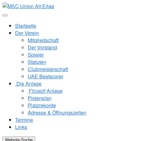
Zum
Inhalt
springen
Startseite
Der Verein
Mitgliedschaft
Der Vorstand
Spieler
Statuten
Clubmeisterschaft
UAE Bestscorer
Die Anlage
Filzgolf Anlage
Pistenplan
Platzrekorde
Adresse & Öffnungszeiten
Termine
Links
Website-Suche