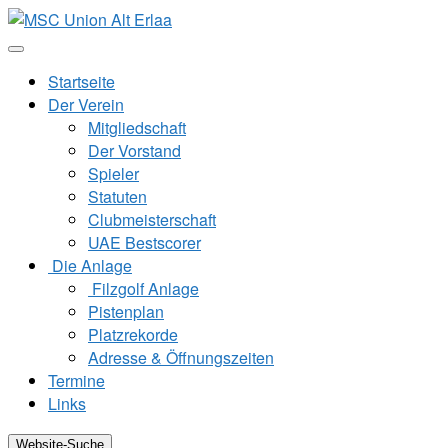
Zum
Inhalt
springen
Startseite
Der Verein
Mitgliedschaft
Der Vorstand
Spieler
Statuten
Clubmeisterschaft
UAE Bestscorer
Die Anlage
Filzgolf Anlage
Pistenplan
Platzrekorde
Adresse & Öffnungszeiten
Termine
Links
Website-Suche