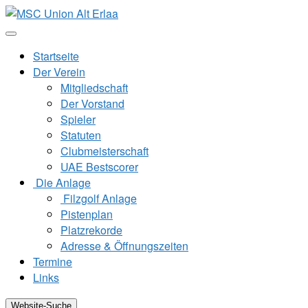
Zum
Inhalt
springen
Startseite
Der Verein
Mitgliedschaft
Der Vorstand
Spieler
Statuten
Clubmeisterschaft
UAE Bestscorer
Die Anlage
Filzgolf Anlage
Pistenplan
Platzrekorde
Adresse & Öffnungszeiten
Termine
Links
Website-Suche