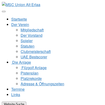
Zum
Inhalt
springen
Startseite
Der Verein
Mitgliedschaft
Der Vorstand
Spieler
Statuten
Clubmeisterschaft
UAE Bestscorer
Die Anlage
Filzgolf Anlage
Pistenplan
Platzrekorde
Adresse & Öffnungszeiten
Termine
Links
Website-Suche