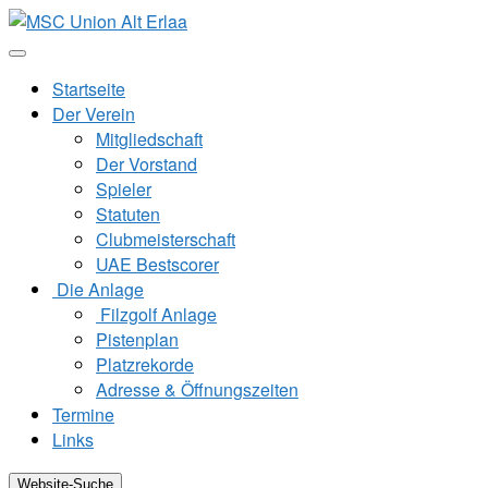
Zum
Inhalt
springen
Startseite
Der Verein
Mitgliedschaft
Der Vorstand
Spieler
Statuten
Clubmeisterschaft
UAE Bestscorer
Die Anlage
Filzgolf Anlage
Pistenplan
Platzrekorde
Adresse & Öffnungszeiten
Termine
Links
Website-Suche