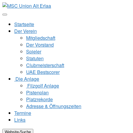
Zum
Inhalt
springen
Startseite
Der Verein
Mitgliedschaft
Der Vorstand
Spieler
Statuten
Clubmeisterschaft
UAE Bestscorer
Die Anlage
Filzgolf Anlage
Pistenplan
Platzrekorde
Adresse & Öffnungszeiten
Termine
Links
Website-Suche