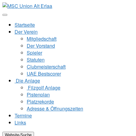
Zum
Inhalt
springen
Startseite
Der Verein
Mitgliedschaft
Der Vorstand
Spieler
Statuten
Clubmeisterschaft
UAE Bestscorer
Die Anlage
Filzgolf Anlage
Pistenplan
Platzrekorde
Adresse & Öffnungszeiten
Termine
Links
Website-Suche