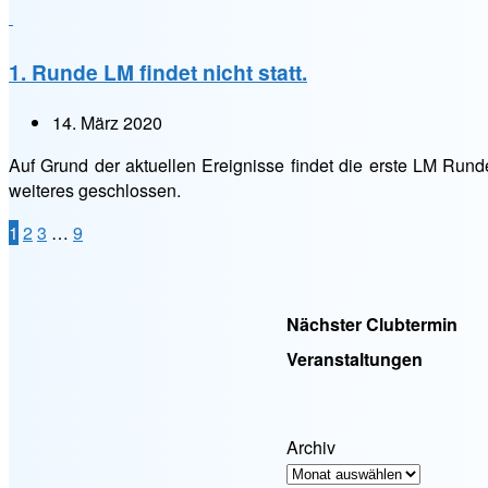
statt!“
1. Runde LM findet nicht statt.
14. März 2020
Auf Grund der aktuellen Ereignisse findet die erste LM Runde
weiteres geschlossen.
Seitennummerierung
1
2
3
…
9
der
Beiträge
Nächster Clubtermin
Veranstaltungen
Archiv