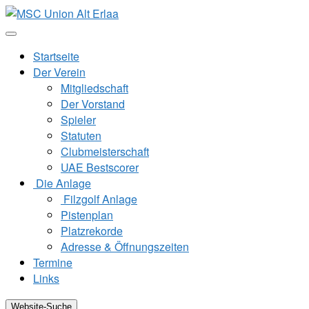
Zum
Inhalt
springen
Startseite
Der Verein
Mitgliedschaft
Der Vorstand
Spieler
Statuten
Clubmeisterschaft
UAE Bestscorer
Die Anlage
Filzgolf Anlage
Pistenplan
Platzrekorde
Adresse & Öffnungszeiten
Termine
Links
Website-Suche