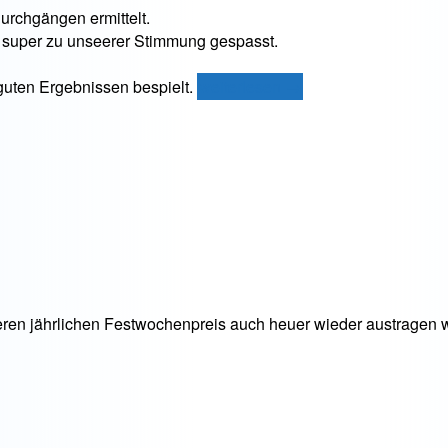
urchgängen ermittelt.
at super zu unseerer Stimmung gespasst.
„Clubmeisterschaft
guten Ergebnissen bespielt.
weiterlesen
→
2021“
seren jährlichen Festwochenpreis auch heuer wieder austragen 