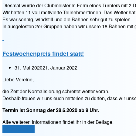
Diesmal wurde der Clubmeister in Form eines Turniers mit 2 D
Wir hatten 11 voll motivierte Teilnehmer*innen. Das Wetter h
Es war sonnig, windstill und die Bahnen sehr gut zu spielen.
In ausgelosten 2er Gruppen haben wir unsere 18 Bahnen mit 
Festwochenpreis findet statt!
31. Mai 2020
21. Januar 2022
Liebe Vereine,
die Zeit der Normalisierung schreitet weiter voran.
Deshalb freuen wir uns euch mitteilen zu dürfen, dass wir un
Termin ist Sonntag der 28.6.2020 ab 9 Uhr.
Alle weiteren Informationen findet ihr in der Beilage.
„Festwochenpreis
weiterlesen
→
findet