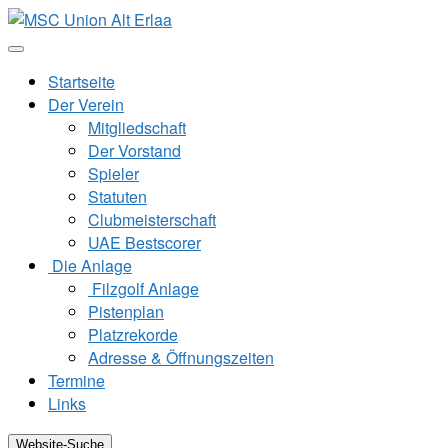
Zum
Inhalt
springen
Startseite
Der Verein
Mitgliedschaft
Der Vorstand
Spieler
Statuten
Clubmeisterschaft
UAE Bestscorer
Die Anlage
Filzgolf Anlage
Pistenplan
Platzrekorde
Adresse & Öffnungszeiten
Termine
Links
Website-Suche