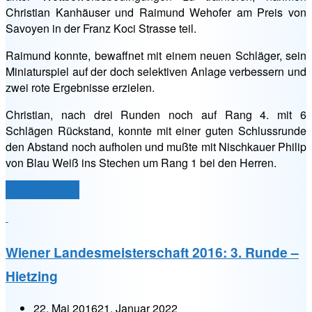
Christian Kanhäuser und Raimund Wehofer am Preis von
Savoyen in der Franz Koci Strasse teil.
Raimund konnte, bewaffnet mit einem neuen Schläger, sein
Miniaturspiel auf der doch selektiven Anlage verbessern und
zwei rote Ergebnisse erzielen.
Christian, nach drei Runden noch auf Rang 4. mit 6
Schlägen Rückstand, konnte mit einer guten Schlussrunde
den Abstand noch aufholen und mußte mit Nischkauer Philip
von Blau Weiß ins Stechen um Rang 1 bei den Herren.
„Preis
weiterlesen
→
von
Savoyen
2016“
Wiener Landesmeisterschaft 2016: 3. Runde –
Hietzing
22. Mai 2016
21. Januar 2022