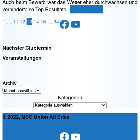
Auch beim Bewerb war das Wetter eher durchwachsen und
„Jugend
verhinderte so Top Resultate.
weiterlesen
→
Nationencup
Facebook
YouTube
Seitennummerierung
1
…
11
12
13
14
15
…
34
2016“
der
Beiträge
Nächster Clubtermin
Veranstaltungen
Archiv
Kategorien
© 2022, MSC Union Alt Erlaa
Impressum
|
Datenschutzerklärung
Facebook
YouTube