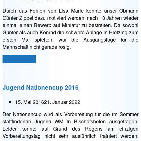
Durch das Fehlen von Lisa Marie konnte unser Obmann
Günter Zippel dazu motiviert werden, nach 13 Jahren wieder
einmal einen Bewerb auf Miniatur zu bestreiten. Da sowohl
Günter als auch Konrad die schwere Anlage in Hietzing zum
ersten Mal spielten, war die Ausgangslage für die
Mannschaft nicht gerade rosig.
„Wiener
weiterlesen
→
Landesmeisterschaft
2016:
3.
Jugend Nationencup 2016
Runde
–
15. Mai 2016
21. Januar 2022
Hietzing“
Der Nationencup wird als Vorbereitung für die im Sommer
stattfindende Jugend WM in Bischofshofen ausgetragen.
Leider konnte auf Grund des Regens am einzigen
Vorbereitungstag nicht sehr ausführlich trainiert werden.