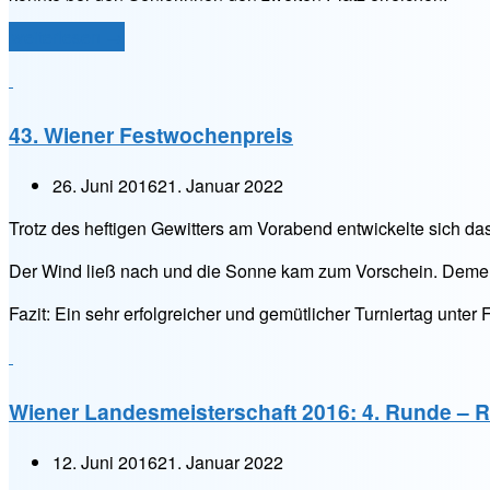
„Filzmasters
weiterlesen
→
2016
–
Wasserpark“
43. Wiener Festwochenpreis
26. Juni 2016
21. Januar 2022
Trotz des heftigen Gewitters am Vorabend entwickelte sich das
Der Wind ließ nach und die Sonne kam zum Vorschein. Dements
Fazit: Ein sehr erfolgreicher und gemütlicher Turniertag unte
Wiener Landesmeisterschaft 2016: 4. Runde – 
12. Juni 2016
21. Januar 2022