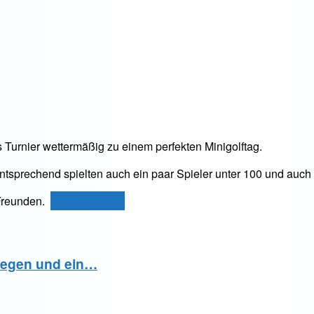
 Turnier wettermäßig zu einem perfekten Minigolftag.
prechend spielten auch ein paar Spieler unter 100 und auch un
„43.
r Freunden.
weiterlesen
→
Wiener
Festwochenpreis“
Regen und ein…