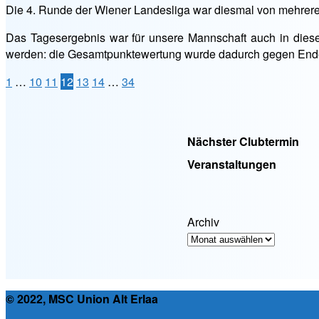
Die 4. Runde der Wiener Landesliga war diesmal von mehrer
Das Tagesergebnis war für unsere Mannschaft auch in diese
werden: die Gesamtpunktewertung wurde dadurch gegen En
Seitennummerierung
1
…
10
11
12
13
14
…
34
der
Beiträge
Nächster Clubtermin
Veranstaltungen
Archiv
© 2022, MSC Union Alt Erlaa