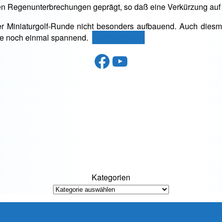
en Regenunterbrechungen geprägt, so daß eine Verkürzung auf
r Miniaturgolf-Runde nicht besonders aufbauend. Auch diesma
„Wiener
de noch einmal spannend.
weiterlesen
→
Landesmeisterschaft
Facebook
YouTube
2016:
4.
Runde
–
Regen
und
ein
Punktekrimi…“
Kategorien