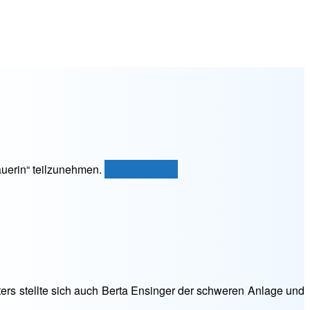
„Goldene
auerin“ teilzunehmen.
weiterlesen
→
Wachauerin
–
Krems“
ters stellte sich auch Berta Ensinger der schweren Anlage und