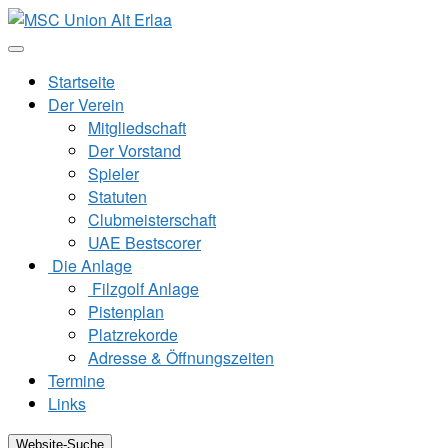
Zum
Inhalt
springen
Startseite
Der Verein
Mitgliedschaft
Der Vorstand
Spieler
Statuten
Clubmeisterschaft
UAE Bestscorer
Die Anlage
Filzgolf Anlage
Pistenplan
Platzrekorde
Adresse & Öffnungszeiten
Termine
Links
Website-Suche