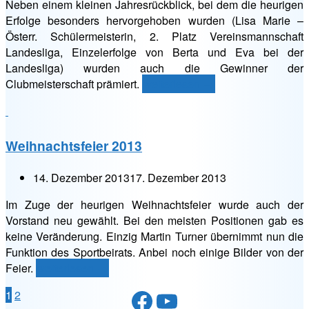
Neben einem kleinen Jahresrückblick, bei dem die heurigen
Erfolge besonders hervorgehoben wurden (Lisa Marie –
Österr. Schülermeisterin, 2. Platz Vereinsmannschaft
Landesliga, Einzelerfolge von Berta und Eva bei der
Landesliga) wurden auch die Gewinner der
„Weihnachtsfeier
Clubmeisterschaft prämiert.
weiterlesen
→
2014“
Weihnachtsfeier 2013
14. Dezember 2013
17. Dezember 2013
Im Zuge der heurigen Weihnachtsfeier wurde auch der
Vorstand neu gewählt. Bei den meisten Positionen gab es
keine Veränderung. Einzig Martin Turner übernimmt nun die
Funktion des Sportbeirats. Anbei noch einige Bilder von der
„Weihnachtsfeier
Feier.
weiterlesen
→
2013“
Facebook
YouTube
Seitennummerierung
1
2