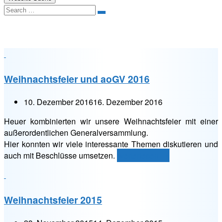
Search
Kategorie:
Weihnachtsfeier
Weihnachtsfeier und aoGV 2016
10. Dezember 2016
16. Dezember 2016
Heuer kombinierten wir unsere Weihnachtsfeier mit einer
außerordentlichen Generalversammlung.
Hier konnten wir viele interessante Themen diskutieren und
„Weihnachtsfeier
auch mit Beschlüsse umsetzen.
weiterlesen
→
und
aoGV
2016“
Weihnachtsfeier 2015