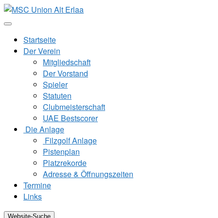
Zum
Inhalt
springen
Startseite
Der Verein
Mitgliedschaft
Der Vorstand
Spieler
Statuten
Clubmeisterschaft
UAE Bestscorer
Die Anlage
Filzgolf Anlage
Pistenplan
Platzrekorde
Adresse & Öffnungszeiten
Termine
Links
Website-Suche