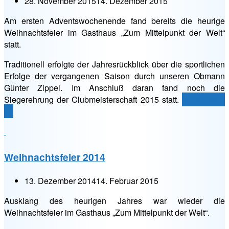
28. November 2015
14. Dezember 2015
Am ersten Adventswochenende fand bereits die heurige
Weihnachtsfeier im Gasthaus „Zum Mittelpunkt der Welt“
statt.
Traditionell erfolgte der Jahresrückblick über die sportlichen
Erfolge der vergangenen Saison durch unseren Obmann
Günter Zippel. Im Anschluß daran fand noch die
„Weihnachtsf
Siegerehrung der Clubmeisterschaft 2015 statt.
weiterlesen
2015“
→
Weihnachtsfeier 2014
13. Dezember 2014
14. Februar 2015
Ausklang des heurigen Jahres war wieder die
Weihnachtsfeier im Gasthaus „Zum Mittelpunkt der Welt“.