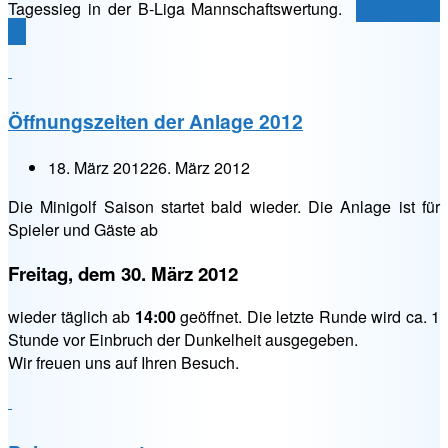
„LM
Tagessieg in der B-Liga Mannschaftswertung.
weiterlesen
Wien
→
2012
–
1.
Öffnungszeiten der Anlage 2012
Runde“
18. März 2012
26. März 2012
Die Minigolf Saison startet bald wieder. Die Anlage ist für
Spieler und Gäste ab
Freitag, dem 30. März 2012
wieder täglich ab
14:00
geöffnet. Die letzte Runde wird ca. 1
Stunde vor Einbruch der Dunkelheit ausgegeben.
Wir freuen uns auf Ihren Besuch.