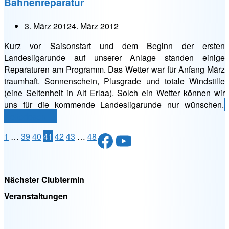
Bahnenreparatur
3. März 2012
4. März 2012
Kurz vor Saisonstart und dem Beginn der ersten
Landesligarunde auf unserer Anlage standen einige
Reparaturen am Programm. Das Wetter war für Anfang März
traumhaft. Sonnenschein, Plusgrade und totale Windstille
(eine Seltenheit in Alt Erlaa). Solch ein Wetter können wir
„
uns für die kommende Landesligarunde nur wünschen.
weiterlesen
→
Facebook
YouTube
Seitennummerierung
1
…
39
40
41
42
43
…
48
der
Beiträge
Nächster Clubtermin
Veranstaltungen