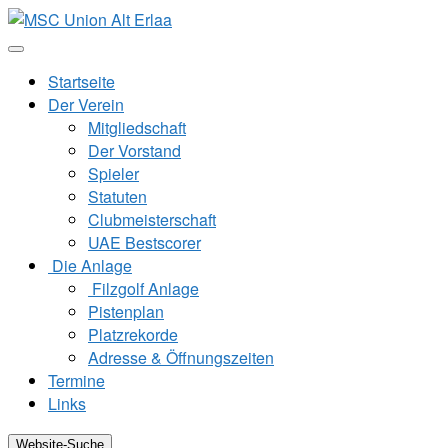
Zum
Inhalt
springen
Startseite
Der Verein
Mitgliedschaft
Der Vorstand
Spieler
Statuten
Clubmeisterschaft
UAE Bestscorer
Die Anlage
Filzgolf Anlage
Pistenplan
Platzrekorde
Adresse & Öffnungszeiten
Termine
Links
Website-Suche