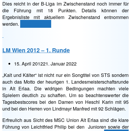
Dies reicht in der B-Liga im Zwischenstand noch immer für
die Führung mit 18 Punkten. Details können der
Ergebnisliste mit aktuellem Zwischenstand entnommen
„LM
werden.
weiterlesen
→
Wien
2012
–
LM Wien 2012 – 1. Runde
2.
Runde:
15. April 2012
21. Januar 2022
It’s
raining
„Kalt und Kälter“ ist nicht nur ein Songtitel von STS sondern
again
auch das Motto der heurigen 1. Landesmeisterschaftsrunde
…“
in Alt Erlaa. Die widrigen Bedingungen machten viele
Spielern deutlich zu schaffen. Um so beachtenswerter die
Tagesbestscores bei den Damen von Heschl Karin mit 95
und bei den Herren von Lindmayr Manfred mit 92 Schlägen.
Erfreulich aus Sicht des MSC Union Alt Erlaa sind die klare
Führung von Leichtfried Philip bei den Junioren sowie der