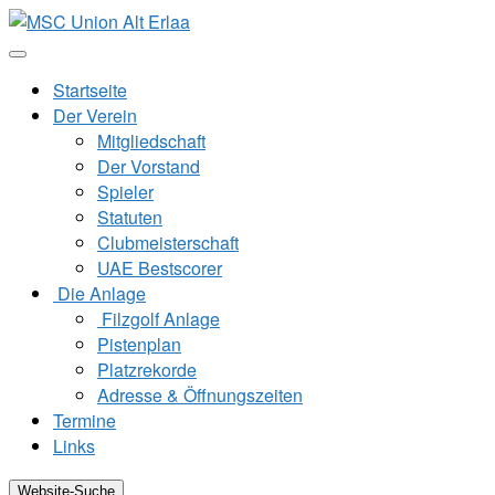
Zum
Inhalt
springen
Startseite
Der Verein
Mitgliedschaft
Der Vorstand
Spieler
Statuten
Clubmeisterschaft
UAE Bestscorer
Die Anlage
Filzgolf Anlage
Pistenplan
Platzrekorde
Adresse & Öffnungszeiten
Termine
Links
Website-Suche